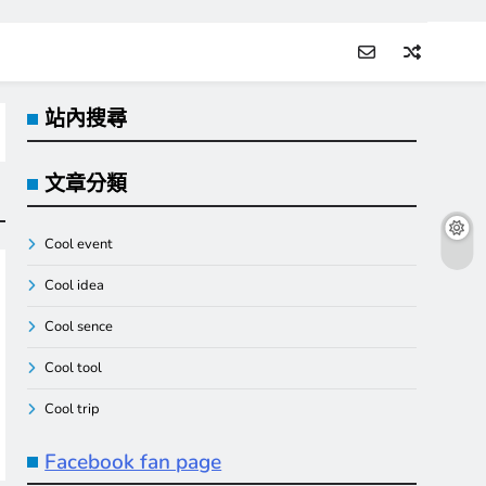
站內搜尋
文章分類
Cool event
Cool idea
Cool sence
Cool tool
Cool trip
Facebook fan page