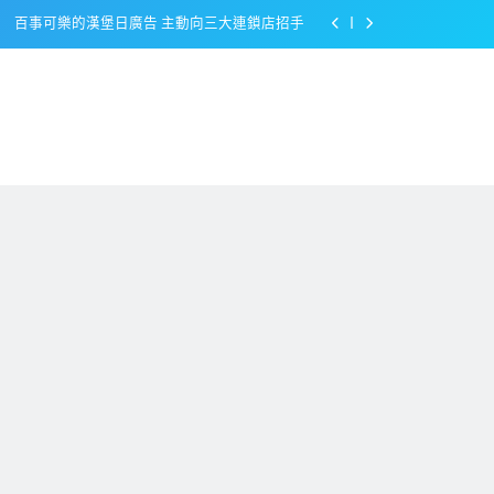
百事可樂的漢堡日廣告 主動向三大連鎖店招手
美樂啤酒開發”啤酒專用”手套
戴著金牌的醬油瓶 市佔率第一的龜甲萬廣告
感動落淚也笑到流淚的斷髮式
百事可樂的漢堡日廣告 主動向三大連鎖店招手
美樂啤酒開發”啤酒專用”手套
戴著金牌的醬油瓶 市佔率第一的龜甲萬廣告