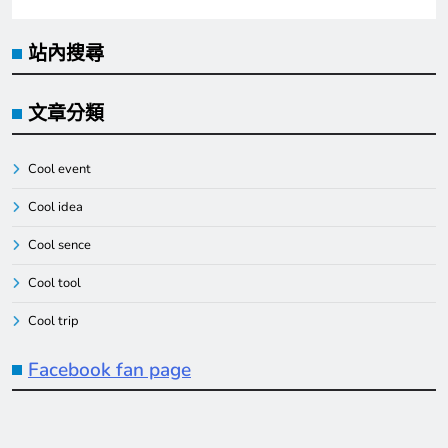
站內搜尋
文章分類
Cool event
Cool idea
Cool sence
Cool tool
Cool trip
Facebook fan page