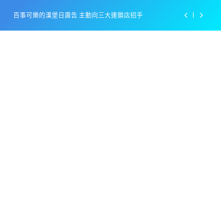
Skip
百事可樂的漢堡日廣告 主動向三大連鎖店招手
to
content
美樂啤酒開發”啤酒專用”手套
戴著金牌的醬油瓶 市佔率第一的龜甲萬廣告
感動落淚也笑到流淚的斷髮式
百事可樂的漢堡日廣告 主動向三大連鎖店招手
美樂啤酒開發”啤酒專用”手套
戴著金牌的醬油瓶 市佔率第一的龜甲萬廣告