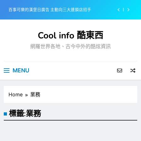
Skip
百事可樂的漢堡日廣告 主動向三大連鎖店招手
to
content
美樂啤酒開發”啤酒專用”手套
Cool info 酷東西
戴著金牌的醬油瓶 市佔率第一的龜甲萬廣告
網羅世界各地、古今中外的酷炫資訊
感動落淚也笑到流淚的斷髮式
百事可樂的漢堡日廣告 主動向三大連鎖店招手
MENU
美樂啤酒開發”啤酒專用”手套
戴著金牌的醬油瓶 市佔率第一的龜甲萬廣告
Home
業務
標籤:
業務