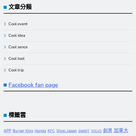
文章分類
Cool event
Cool idea
Cool sence
Cool tool
Cool trip
Facebook fan page
標籤雲
創意
加拿大
APP
Burger King
Honda
KFC
Shop Japan
SMART
VOLVO