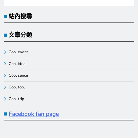
站內搜尋
文章分類
Cool event
Cool idea
Cool sence
Cool tool
Cool trip
Facebook fan page