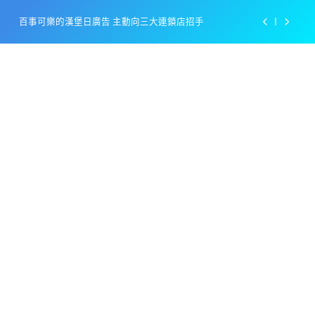
Skip
百事可樂的漢堡日廣告 主動向三大連鎖店招手
to
content
美樂啤酒開發”啤酒專用”手套
戴著金牌的醬油瓶 市佔率第一的龜甲萬廣告
感動落淚也笑到流淚的斷髮式
百事可樂的漢堡日廣告 主動向三大連鎖店招手
美樂啤酒開發”啤酒專用”手套
戴著金牌的醬油瓶 市佔率第一的龜甲萬廣告