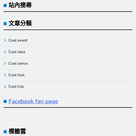
站內搜尋
文章分類
Cool event
Cool idea
Cool sence
Cool tool
Cool trip
Facebook fan page
標籤雲