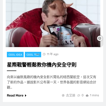
11 年 ago
COOL IDEA
COOL TRIP
星際戰警輕鬆教你機內安全守則
向來以幽默風趣的機內安全影片聞名的紐西蘭航空，這次又有
了新的作品。據說影片公布第一天，世界各國的影音網站合計
觀…
Read More
古艾迪
0
1 mins