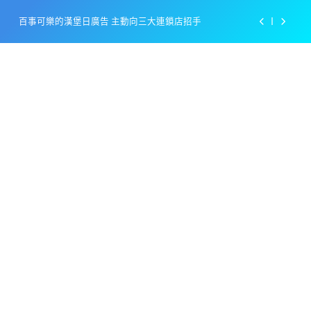
Skip
百事可樂的漢堡日廣告 主動向三大連鎖店招手
to
content
美樂啤酒開發”啤酒專用”手套
戴著金牌的醬油瓶 市佔率第一的龜甲萬廣告
感動落淚也笑到流淚的斷髮式
百事可樂的漢堡日廣告 主動向三大連鎖店招手
美樂啤酒開發”啤酒專用”手套
戴著金牌的醬油瓶 市佔率第一的龜甲萬廣告