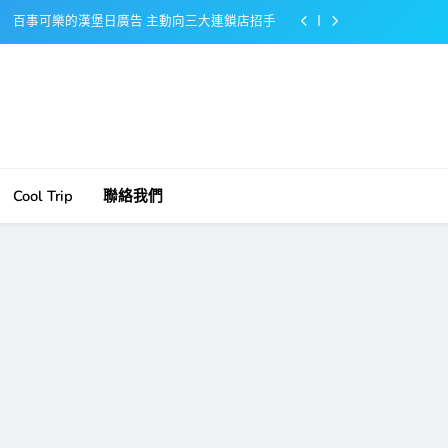
百事可樂的漢堡日廣告 主動向三大連鎖店招手
美樂啤酒開發”啤酒專用”手套
戴著金牌的醬油瓶 市佔率第一的龜甲萬廣告
感動落淚也笑到流淚的斷髮式
百事可樂的漢堡日廣告 主動向三大連鎖店招手
Cool Trip
聯絡我們
美樂啤酒開發”啤酒專用”手套
戴著金牌的醬油瓶 市佔率第一的龜甲萬廣告