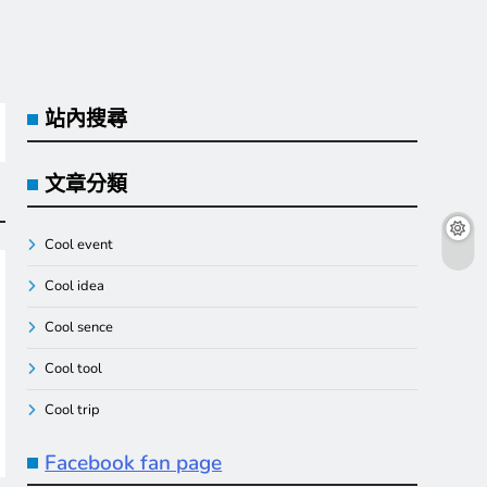
站內搜尋
文章分類
Cool event
Cool idea
Cool sence
Cool tool
Cool trip
Facebook fan page