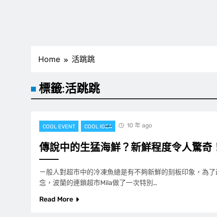
Home
活跳跳
標籤:
活跳跳
10 年 ago
COOL EVENT
COOL IDEA
傳說中的生猛海鮮？新鮮程度令人驚奇
ㄧ般人對超市中的冷凍魚總是有不夠新鮮的刻板印象，為了
念，波蘭的連鎖超市Mila做了一次特別…
Read More