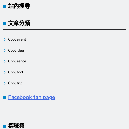
站內搜尋
文章分類
Cool event
Cool idea
Cool sence
Cool tool
Cool trip
Facebook fan page
標籤雲