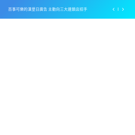
Skip
百事可樂的漢堡日廣告 主動向三大連鎖店招手
to
content
美樂啤酒開發”啤酒專用”手套
戴著金牌的醬油瓶 市佔率第一的龜甲萬廣告
感動落淚也笑到流淚的斷髮式
百事可樂的漢堡日廣告 主動向三大連鎖店招手
美樂啤酒開發”啤酒專用”手套
戴著金牌的醬油瓶 市佔率第一的龜甲萬廣告