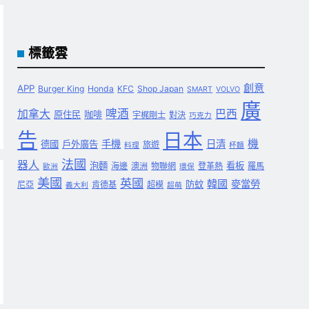
標籤雲
創意
APP
Burger King
Honda
KFC
Shop Japan
SMART
VOLVO
廣
啤酒
加拿大
巴西
原住民
咖啡
宇梶剛士
對決
巧克力
告
日本
機
手機
日清
德國
戶外廣告
旅遊
料理
杯麵
法國
器人
泡麵
看板
海邊
澳洲
物聯網
登革熱
羅馬
歐洲
環保
美國
英國
韓國
麥當勞
防蚊
尼亞
肯德基
超模
義大利
超萌