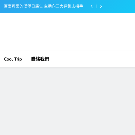
百事可樂的漢堡日廣告 主動向三大連鎖店招手
美樂啤酒開發”啤酒專用”手套
戴著金牌的醬油瓶 市佔率第一的龜甲萬廣告
感動落淚也笑到流淚的斷髮式
百事可樂的漢堡日廣告 主動向三大連鎖店招手
Cool Trip
聯絡我們
美樂啤酒開發”啤酒專用”手套
戴著金牌的醬油瓶 市佔率第一的龜甲萬廣告