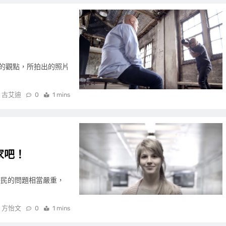
的觀點，所拍出的照片
古艾迪
0
1 mins
家吧！
遊民的問題相當嚴重，
方怡文
0
1 mins