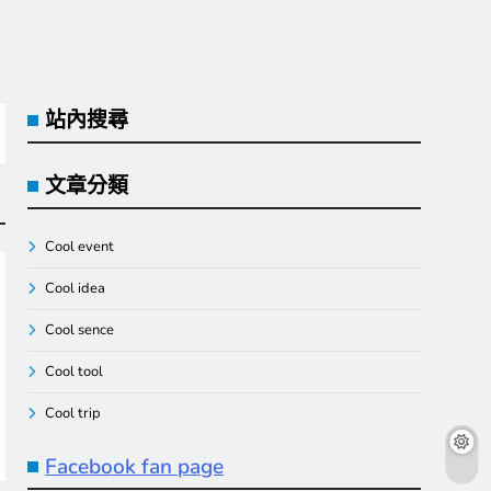
站內搜尋
文章分類
Cool event
Cool idea
Cool sence
Cool tool
Cool trip
Facebook fan page