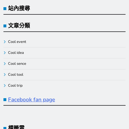
站內搜尋
文章分類
Cool event
Cool idea
Cool sence
Cool tool
Cool trip
Facebook fan page
標籤雲