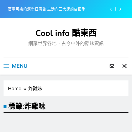
Skip
百事可樂的漢堡日廣告 主動向三大連鎖店招手
to
content
美樂啤酒開發”啤酒專用”手套
Cool info 酷東西
戴著金牌的醬油瓶 市佔率第一的龜甲萬廣告
網羅世界各地、古今中外的酷炫資訊
感動落淚也笑到流淚的斷髮式
百事可樂的漢堡日廣告 主動向三大連鎖店招手
MENU
美樂啤酒開發”啤酒專用”手套
戴著金牌的醬油瓶 市佔率第一的龜甲萬廣告
Home
炸雞味
標籤:
炸雞味