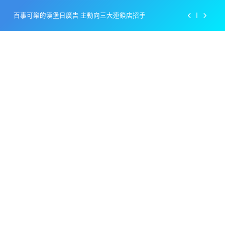
Skip
百事可樂的漢堡日廣告 主動向三大連鎖店招手
to
content
美樂啤酒開發”啤酒專用”手套
戴著金牌的醬油瓶 市佔率第一的龜甲萬廣告
感動落淚也笑到流淚的斷髮式
百事可樂的漢堡日廣告 主動向三大連鎖店招手
美樂啤酒開發”啤酒專用”手套
戴著金牌的醬油瓶 市佔率第一的龜甲萬廣告