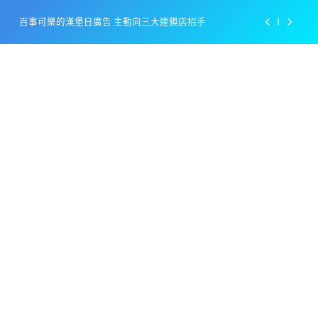
Skip
百事可樂的漢堡日廣告 主動向三大連鎖店招手
to
content
美樂啤酒開發”啤酒專用”手套
戴著金牌的醬油瓶 市佔率第一的龜甲萬廣告
感動落淚也笑到流淚的斷髮式
百事可樂的漢堡日廣告 主動向三大連鎖店招手
美樂啤酒開發”啤酒專用”手套
戴著金牌的醬油瓶 市佔率第一的龜甲萬廣告