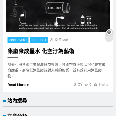
10 年 ago
COOL EVENT
COOL IDEA
集廢棄成墨水 化空汙為藝術
隨著亞洲各國工業發展日益興盛，各國空氣汙染狀況也是愈來
愈嚴重。為降低這些廢氣對人體的影響，並有效利用這些廢
物，…
Read More
JY
0
1 mins
站內搜尋