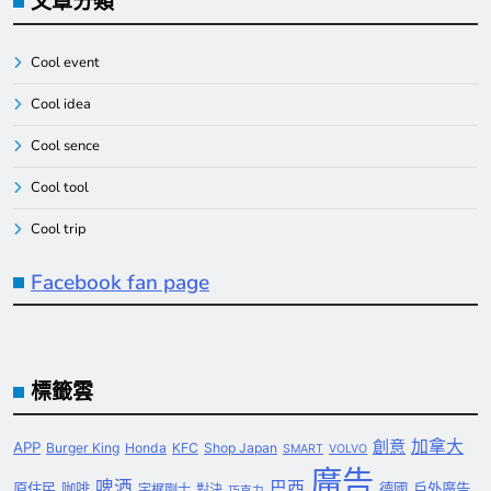
文章分類
Cool event
Cool idea
Cool sence
Cool tool
Cool trip
Facebook fan page
標籤雲
創意
加拿大
APP
Burger King
Honda
KFC
Shop Japan
SMART
VOLVO
廣告
啤酒
巴西
原住民
咖啡
德國
戶外廣告
宇梶剛士
對決
巧克力