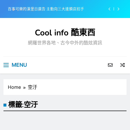
Skip
百事可樂的漢堡日廣告 主動向三大連鎖店招手
to
content
美樂啤酒開發”啤酒專用”手套
Cool info 酷東西
戴著金牌的醬油瓶 市佔率第一的龜甲萬廣告
網羅世界各地、古今中外的酷炫資訊
感動落淚也笑到流淚的斷髮式
百事可樂的漢堡日廣告 主動向三大連鎖店招手
MENU
美樂啤酒開發”啤酒專用”手套
戴著金牌的醬油瓶 市佔率第一的龜甲萬廣告
Home
空汙
標籤:
空汙