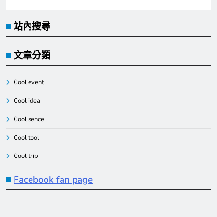
站內搜尋
文章分類
Cool event
Cool idea
Cool sence
Cool tool
Cool trip
Facebook fan page