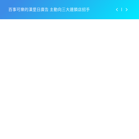
Skip
百事可樂的漢堡日廣告 主動向三大連鎖店招手
to
content
美樂啤酒開發”啤酒專用”手套
戴著金牌的醬油瓶 市佔率第一的龜甲萬廣告
感動落淚也笑到流淚的斷髮式
百事可樂的漢堡日廣告 主動向三大連鎖店招手
美樂啤酒開發”啤酒專用”手套
戴著金牌的醬油瓶 市佔率第一的龜甲萬廣告