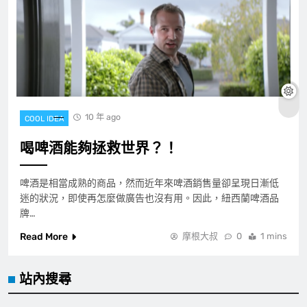
10 年 ago
COOL IDEA
喝啤酒能夠拯救世界？！
啤酒是相當成熟的商品，然而近年來啤酒銷售量卻呈現日漸低
迷的狀況，即使再怎麼做廣告也沒有用。因此，紐西蘭啤酒品
牌…
Read More
摩根大叔
0
1 mins
站內搜尋