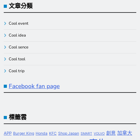
文章分類
Cool event
Cool idea
Cool sence
Cool tool
Cool trip
Facebook fan page
標籤雲
創意
加拿大
APP
Burger King
Honda
KFC
Shop Japan
SMART
VOLVO