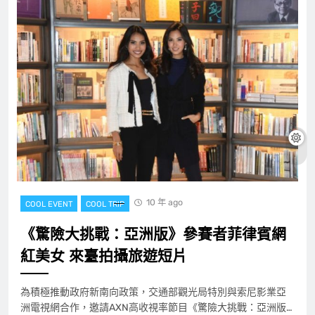
10 年 ago
COOL EVENT
COOL TRIP
《驚險大挑戰：亞洲版》參賽者菲律賓網
紅美女 來臺拍攝旅遊短片
為積極推動政府新南向政策，交通部觀光局特別與索尼影業亞
洲電視網合作，邀請AXN高收視率節目《驚險大挑戰：亞洲版…