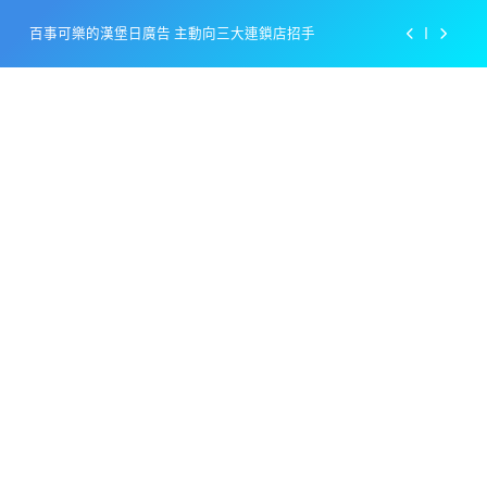
百事可樂的漢堡日廣告 主動向三大連鎖店招手
Skip
to
美樂啤酒開發”啤酒專用”手套
content
戴著金牌的醬油瓶 市佔率第一的龜甲萬廣告
感動落淚也笑到流淚的斷髮式
百事可樂的漢堡日廣告 主動向三大連鎖店招手
美樂啤酒開發”啤酒專用”手套
戴著金牌的醬油瓶 市佔率第一的龜甲萬廣告