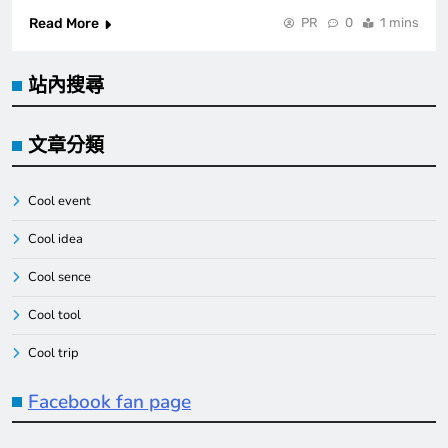
Read More
PR
0
1 mins
站內搜尋
文章分類
Cool event
Cool idea
Cool sence
Cool tool
Cool trip
Facebook fan page