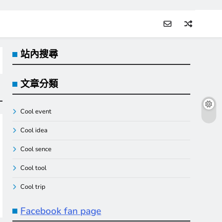
站內搜尋
文章分類
Cool event
Cool idea
Cool sence
Cool tool
Cool trip
Facebook fan page