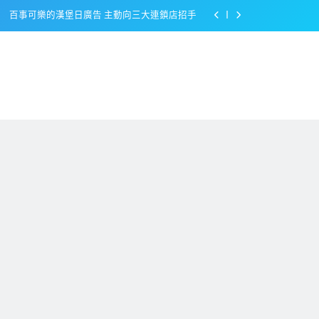
百事可樂的漢堡日廣告 主動向三大連鎖店招手
美樂啤酒開發”啤酒專用”手套
戴著金牌的醬油瓶 市佔率第一的龜甲萬廣告
感動落淚也笑到流淚的斷髮式
百事可樂的漢堡日廣告 主動向三大連鎖店招手
美樂啤酒開發”啤酒專用”手套
戴著金牌的醬油瓶 市佔率第一的龜甲萬廣告