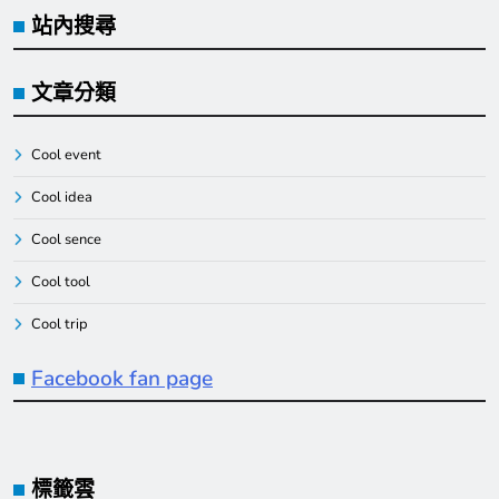
站內搜尋
文章分類
Cool event
Cool idea
Cool sence
Cool tool
Cool trip
Facebook fan page
標籤雲