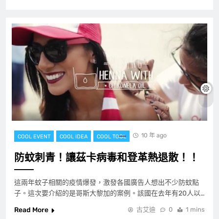
10 年 ago
COOL EVENT
COOL IDEA
COOL TOOL
防蚊刺青！讓茲卡病毒和登革熱退散！！
這兩年蚊子相關的疫情爆發，激發各國廣告人想出不少防蚊點
子。這次要介紹的是哥斯大黎加的案例。該國在去年有20人以…
Read More
古艾迪
0
1 mins