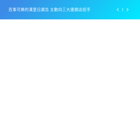
Skip
百事可樂的漢堡日廣告 主動向三大連鎖店招手
to
content
美樂啤酒開發”啤酒專用”手套
戴著金牌的醬油瓶 市佔率第一的龜甲萬廣告
感動落淚也笑到流淚的斷髮式
百事可樂的漢堡日廣告 主動向三大連鎖店招手
美樂啤酒開發”啤酒專用”手套
戴著金牌的醬油瓶 市佔率第一的龜甲萬廣告