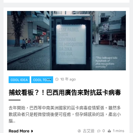
10 年 ago
COOL IDEA
COOL TOOL
捕蚊看板？！巴西用廣告來對抗茲卡病毒
去年開始，巴西等中南美洲國家的茲卡病毒疫情緊張。雖然多
數感染者只是輕微發燒後便可痊癒，但孕婦感染的話，產出小
腦…
Read More
古艾迪
0
1 mins