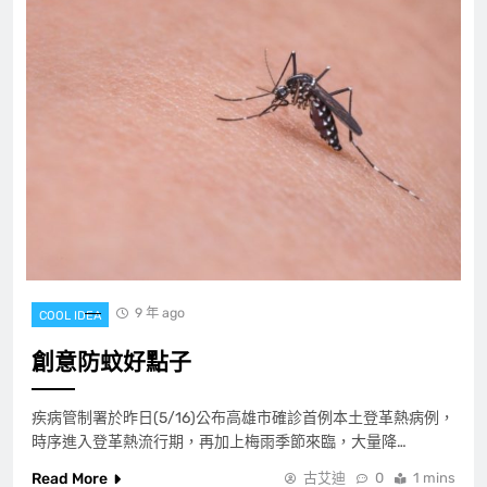
9 年 ago
COOL IDEA
創意防蚊好點子
疾病管制署於昨日(5/16)公布高雄市確診首例本土登革熱病例，
時序進入登革熱流行期，再加上梅雨季節來臨，大量降…
Read More
古艾迪
0
1 mins