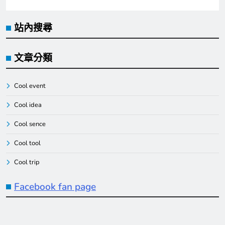
站內搜尋
文章分類
Cool event
Cool idea
Cool sence
Cool tool
Cool trip
Facebook fan page