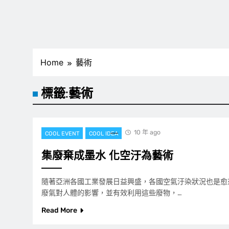
Home
藝術
標籤:
藝術
10 年 ago
COOL EVENT
COOL IDEA
集廢棄成墨水 化空汙為藝術
隨著亞洲各國工業發展日益興盛，各國空氣汙染狀況也是愈
廢氣對人體的影響，並有效利用這些廢物，…
Read More