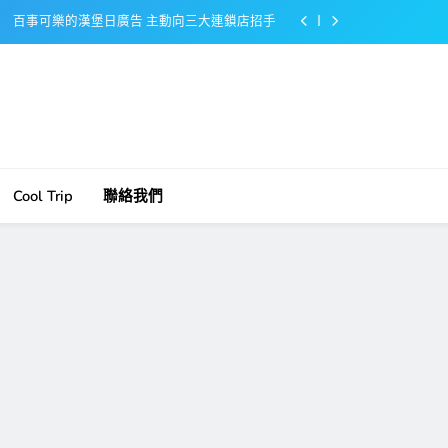
百事可樂的漢堡日廣告 主動向三大連鎖店招手
美樂啤酒開發”啤酒專用”手套
戴著金牌的醬油瓶 市佔率第一的龜甲萬廣告
感動落淚也笑到流淚的斷髮式
百事可樂的漢堡日廣告 主動向三大連鎖店招手
Cool Trip
聯絡我們
美樂啤酒開發”啤酒專用”手套
戴著金牌的醬油瓶 市佔率第一的龜甲萬廣告