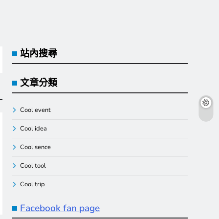
站內搜尋
文章分類
Cool event
Cool idea
Cool sence
Cool tool
Cool trip
Facebook fan page