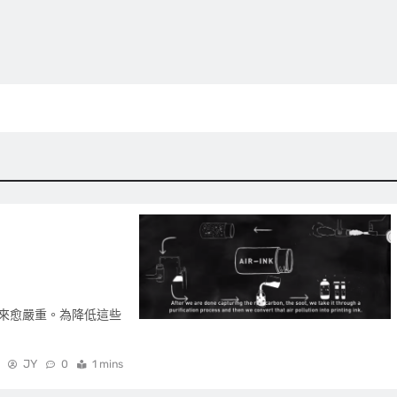
來愈嚴重。為降低這些
JY
0
1 mins