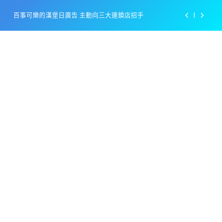
Skip
百事可樂的漢堡日廣告 主動向三大連鎖店招手
to
content
美樂啤酒開發”啤酒專用”手套
戴著金牌的醬油瓶 市佔率第一的龜甲萬廣告
感動落淚也笑到流淚的斷髮式
百事可樂的漢堡日廣告 主動向三大連鎖店招手
美樂啤酒開發”啤酒專用”手套
戴著金牌的醬油瓶 市佔率第一的龜甲萬廣告