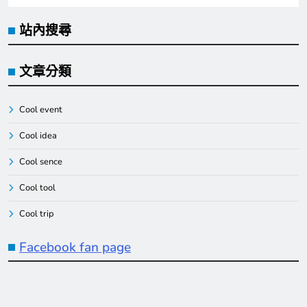
站內搜尋
文章分類
Cool event
Cool idea
Cool sence
Cool tool
Cool trip
Facebook fan page