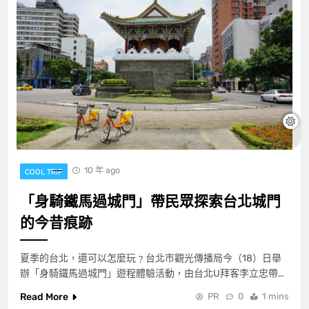
10 年 ago
COOL TRIP
「身騎鐵馬過城門」帶民眾探索台北城門
的今昔痕跡
夏季的台北，還可以怎麼玩﹖台北市觀光傳播局今（18）日舉
辦「身騎鐵馬過城門」遊程體驗活動，由台北U拜客李立忠帶…
Read More
PR
0
1 mins