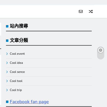
站內搜尋
文章分類
Cool event
Cool idea
Cool sence
Cool tool
Cool trip
Facebook fan page