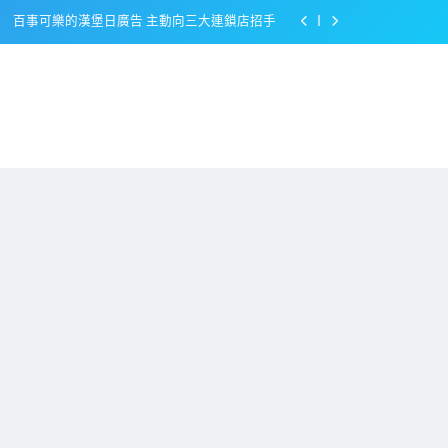
百事可樂的漢堡日廣告 主動向三大連鎖店招手
美樂啤酒開發”啤酒專用”手套
戴著金牌的醬油瓶 市佔率第一的龜甲萬廣告
感動落淚也笑到流淚的斷髮式
百事可樂的漢堡日廣告 主動向三大連鎖店招手
美樂啤酒開發”啤酒專用”手套
戴著金牌的醬油瓶 市佔率第一的龜甲萬廣告