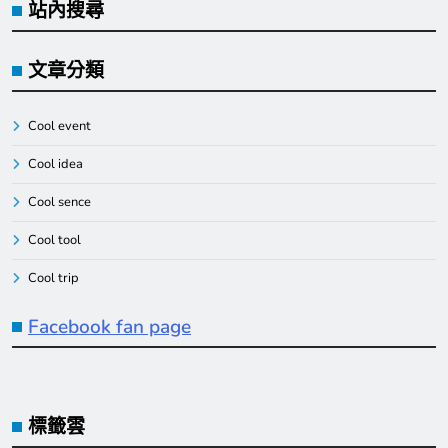
站內搜尋
文章分類
Cool event
Cool idea
Cool sence
Cool tool
Cool trip
Facebook fan page
標籤雲