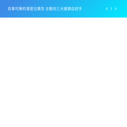
Skip
百事可樂的漢堡日廣告 主動向三大連鎖店招手
to
content
美樂啤酒開發”啤酒專用”手套
戴著金牌的醬油瓶 市佔率第一的龜甲萬廣告
感動落淚也笑到流淚的斷髮式
百事可樂的漢堡日廣告 主動向三大連鎖店招手
美樂啤酒開發”啤酒專用”手套
戴著金牌的醬油瓶 市佔率第一的龜甲萬廣告