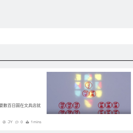
要數百日圓在文具店就
JY
0
1 mins