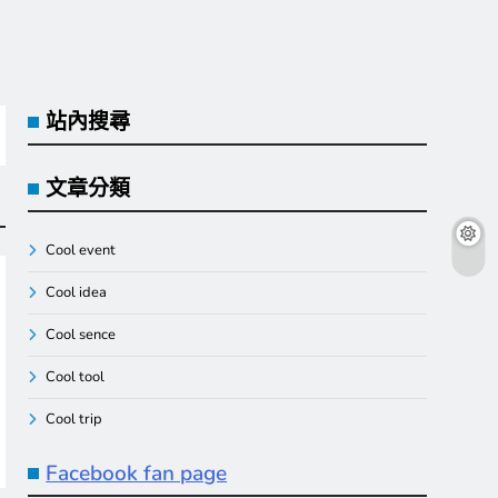
站內搜尋
文章分類
Cool event
Cool idea
Cool sence
Cool tool
Cool trip
Facebook fan page