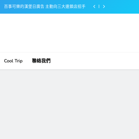
百事可樂的漢堡日廣告 主動向三大連鎖店招手
美樂啤酒開發”啤酒專用”手套
戴著金牌的醬油瓶 市佔率第一的龜甲萬廣告
感動落淚也笑到流淚的斷髮式
百事可樂的漢堡日廣告 主動向三大連鎖店招手
Cool Trip
聯絡我們
美樂啤酒開發”啤酒專用”手套
戴著金牌的醬油瓶 市佔率第一的龜甲萬廣告