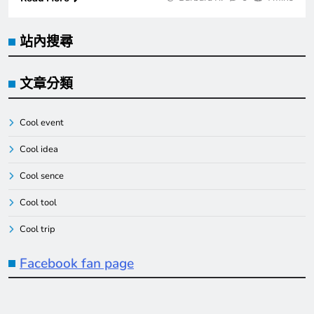
站內搜尋
文章分類
Cool event
Cool idea
Cool sence
Cool tool
Cool trip
Facebook fan page