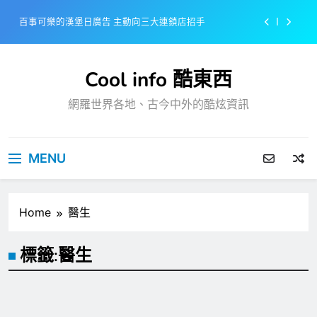
Skip
百事可樂的漢堡日廣告 主動向三大連鎖店招手
to
content
美樂啤酒開發”啤酒專用”手套
Cool info 酷東西
戴著金牌的醬油瓶 市佔率第一的龜甲萬廣告
網羅世界各地、古今中外的酷炫資訊
感動落淚也笑到流淚的斷髮式
百事可樂的漢堡日廣告 主動向三大連鎖店招手
MENU
美樂啤酒開發”啤酒專用”手套
戴著金牌的醬油瓶 市佔率第一的龜甲萬廣告
Home
醫生
標籤:
醫生