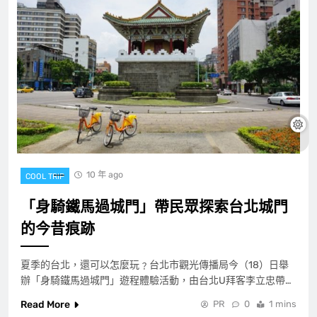
10 年 ago
COOL TRIP
「身騎鐵馬過城門」帶民眾探索台北城門
的今昔痕跡
夏季的台北，還可以怎麼玩﹖台北市觀光傳播局今（18）日舉
辦「身騎鐵馬過城門」遊程體驗活動，由台北U拜客李立忠帶…
Read More
PR
0
1 mins