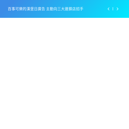
Skip
百事可樂的漢堡日廣告 主動向三大連鎖店招手
to
content
美樂啤酒開發”啤酒專用”手套
戴著金牌的醬油瓶 市佔率第一的龜甲萬廣告
感動落淚也笑到流淚的斷髮式
百事可樂的漢堡日廣告 主動向三大連鎖店招手
美樂啤酒開發”啤酒專用”手套
戴著金牌的醬油瓶 市佔率第一的龜甲萬廣告