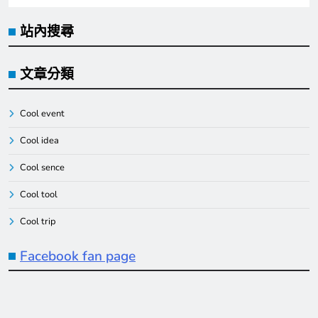
站內搜尋
文章分類
Cool event
Cool idea
Cool sence
Cool tool
Cool trip
Facebook fan page