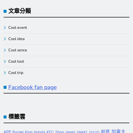
文章分類
Cool event
Cool idea
Cool sence
Cool tool
Cool trip
Facebook fan page
標籤雲
創意
加拿大
APP
Burger King
Honda
KFC
Shop Japan
SMART
VOLVO