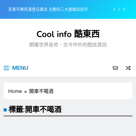
Skip
百事可樂的漢堡日廣告 主動向三大連鎖店招手
to
content
美樂啤酒開發”啤酒專用”手套
Cool info 酷東西
戴著金牌的醬油瓶 市佔率第一的龜甲萬廣告
網羅世界各地、古今中外的酷炫資訊
感動落淚也笑到流淚的斷髮式
百事可樂的漢堡日廣告 主動向三大連鎖店招手
MENU
美樂啤酒開發”啤酒專用”手套
戴著金牌的醬油瓶 市佔率第一的龜甲萬廣告
Home
開車不喝酒
標籤:
開車不喝酒