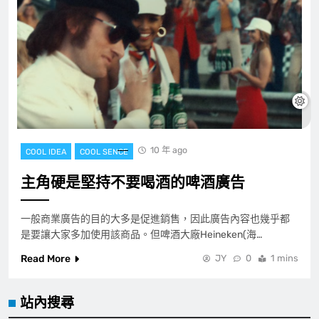
10 年 ago
COOL IDEA
COOL SENCE
主角硬是堅持不要喝酒的啤酒廣告
一般商業廣告的目的大多是促進銷售，因此廣告內容也幾乎都
是要讓大家多加使用該商品。但啤酒大廠Heineken(海…
Read More
JY
0
1 mins
站內搜尋