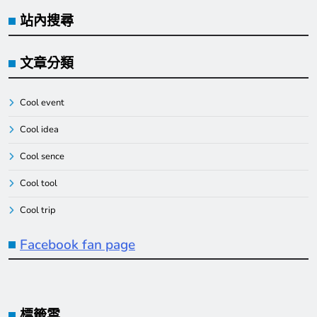
站內搜尋
文章分類
Cool event
Cool idea
Cool sence
Cool tool
Cool trip
Facebook fan page
標籤雲