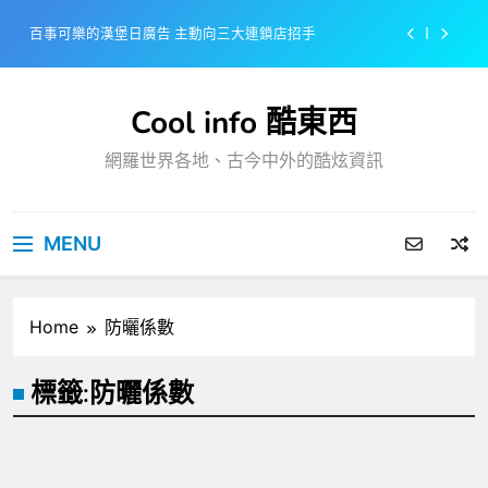
Skip
百事可樂的漢堡日廣告 主動向三大連鎖店招手
to
content
美樂啤酒開發”啤酒專用”手套
Cool info 酷東西
戴著金牌的醬油瓶 市佔率第一的龜甲萬廣告
網羅世界各地、古今中外的酷炫資訊
感動落淚也笑到流淚的斷髮式
百事可樂的漢堡日廣告 主動向三大連鎖店招手
MENU
美樂啤酒開發”啤酒專用”手套
戴著金牌的醬油瓶 市佔率第一的龜甲萬廣告
Home
防曬係數
標籤:
防曬係數