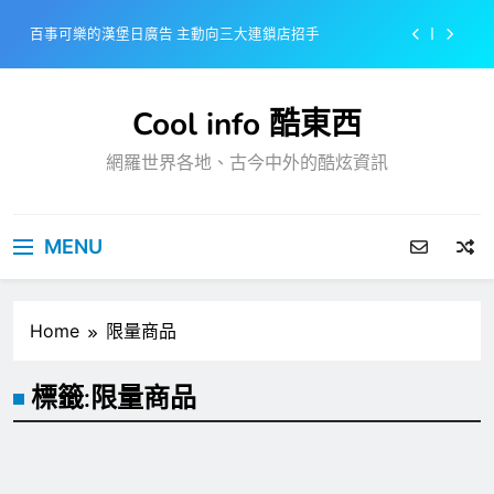
Skip
百事可樂的漢堡日廣告 主動向三大連鎖店招手
to
content
美樂啤酒開發”啤酒專用”手套
Cool info 酷東西
戴著金牌的醬油瓶 市佔率第一的龜甲萬廣告
網羅世界各地、古今中外的酷炫資訊
感動落淚也笑到流淚的斷髮式
百事可樂的漢堡日廣告 主動向三大連鎖店招手
MENU
美樂啤酒開發”啤酒專用”手套
戴著金牌的醬油瓶 市佔率第一的龜甲萬廣告
Home
限量商品
標籤:
限量商品