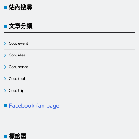
站內搜尋
文章分類
Cool event
Cool idea
Cool sence
Cool tool
Cool trip
Facebook fan page
標籤雲