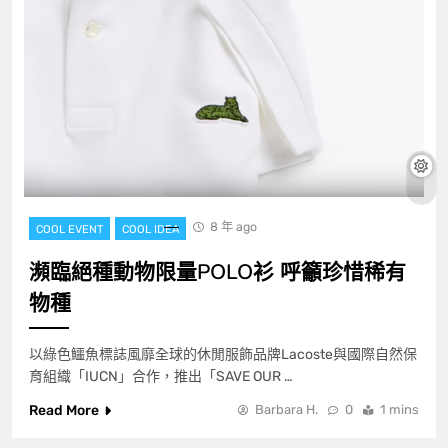
8 年 ago
COOL EVENT
COOL IDEA
瀕臨絕種動物限量POLO衫 呼籲珍惜稀有
物種
以綠色鱷魚標誌風靡全球的休閒服飾品牌Lacoste與國際自然保
育組織「IUCN」合作，推出「SAVE OUR …
Read More
Barbara H.
0
1 mins