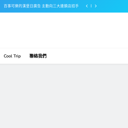
百事可樂的漢堡日廣告 主動向三大連鎖店招手
美樂啤酒開發”啤酒專用”手套
戴著金牌的醬油瓶 市佔率第一的龜甲萬廣告
感動落淚也笑到流淚的斷髮式
百事可樂的漢堡日廣告 主動向三大連鎖店招手
Cool Trip
聯絡我們
美樂啤酒開發”啤酒專用”手套
戴著金牌的醬油瓶 市佔率第一的龜甲萬廣告