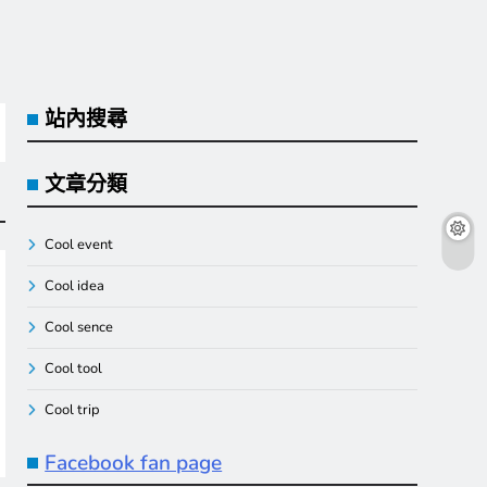
站內搜尋
文章分類
Cool event
Cool idea
Cool sence
Cool tool
Cool trip
Facebook fan page