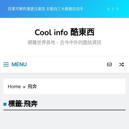
Skip
百事可樂的漢堡日廣告 主動向三大連鎖店招手
to
content
美樂啤酒開發”啤酒專用”手套
Cool info 酷東西
戴著金牌的醬油瓶 市佔率第一的龜甲萬廣告
網羅世界各地、古今中外的酷炫資訊
感動落淚也笑到流淚的斷髮式
百事可樂的漢堡日廣告 主動向三大連鎖店招手
MENU
美樂啤酒開發”啤酒專用”手套
戴著金牌的醬油瓶 市佔率第一的龜甲萬廣告
Home
飛奔
標籤:
飛奔