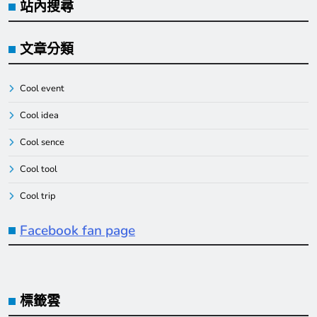
站內搜尋
文章分類
Cool event
Cool idea
Cool sence
Cool tool
Cool trip
Facebook fan page
標籤雲