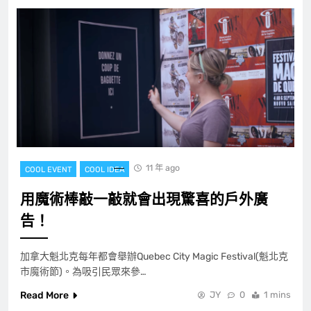
11 年 ago
COOL EVENT
COOL IDEA
用魔術棒敲一敲就會出現驚喜的戶外廣
告！
加拿大魁北克每年都會舉辦Quebec City Magic Festival(魁北克
市魔術節)。為吸引民眾來參…
Read More
JY
0
1 mins