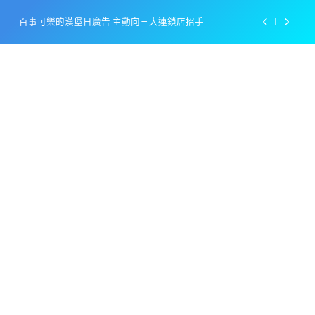
Skip
百事可樂的漢堡日廣告 主動向三大連鎖店招手
to
content
美樂啤酒開發”啤酒專用”手套
戴著金牌的醬油瓶 市佔率第一的龜甲萬廣告
感動落淚也笑到流淚的斷髮式
百事可樂的漢堡日廣告 主動向三大連鎖店招手
美樂啤酒開發”啤酒專用”手套
戴著金牌的醬油瓶 市佔率第一的龜甲萬廣告