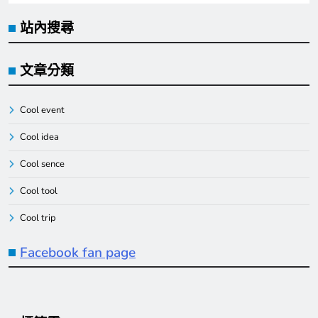
站內搜尋
文章分類
Cool event
Cool idea
Cool sence
Cool tool
Cool trip
Facebook fan page