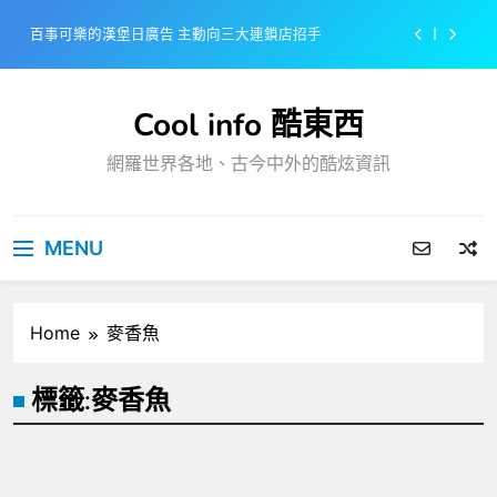
Skip
百事可樂的漢堡日廣告 主動向三大連鎖店招手
to
content
美樂啤酒開發”啤酒專用”手套
Cool info 酷東西
戴著金牌的醬油瓶 市佔率第一的龜甲萬廣告
網羅世界各地、古今中外的酷炫資訊
感動落淚也笑到流淚的斷髮式
百事可樂的漢堡日廣告 主動向三大連鎖店招手
MENU
美樂啤酒開發”啤酒專用”手套
戴著金牌的醬油瓶 市佔率第一的龜甲萬廣告
Home
麥香魚
標籤:
麥香魚