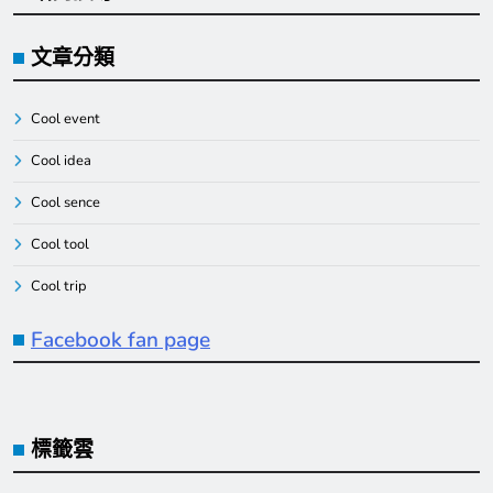
文章分類
Cool event
Cool idea
Cool sence
Cool tool
Cool trip
Facebook fan page
標籤雲