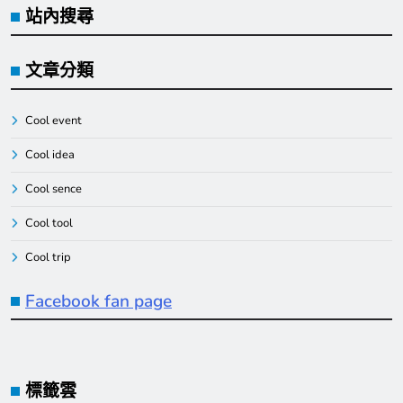
站內搜尋
文章分類
Cool event
Cool idea
Cool sence
Cool tool
Cool trip
Facebook fan page
標籤雲