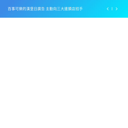
Skip
百事可樂的漢堡日廣告 主動向三大連鎖店招手
to
content
美樂啤酒開發”啤酒專用”手套
戴著金牌的醬油瓶 市佔率第一的龜甲萬廣告
感動落淚也笑到流淚的斷髮式
百事可樂的漢堡日廣告 主動向三大連鎖店招手
美樂啤酒開發”啤酒專用”手套
戴著金牌的醬油瓶 市佔率第一的龜甲萬廣告