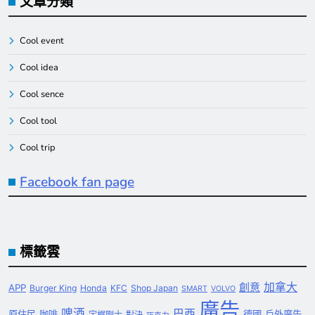
文章分類
Cool event
Cool idea
Cool sence
Cool tool
Cool trip
Facebook fan page
標籤雲
創意
加拿大
APP
Burger King
Honda
KFC
Shop Japan
SMART
VOLVO
廣告
啤酒
巴西
原住民
咖啡
德國
戶外廣告
宇梶剛士
對決