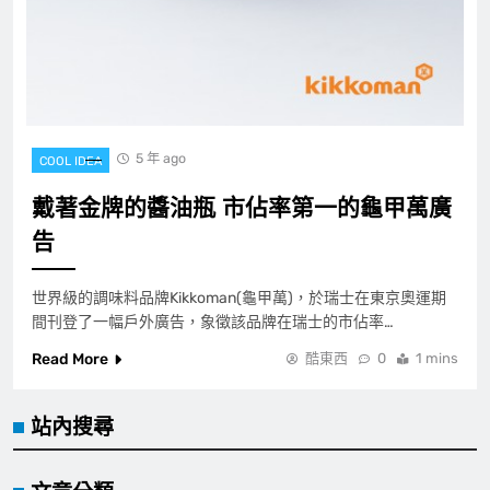
5 年 ago
COOL IDEA
戴著金牌的醬油瓶 市佔率第一的龜甲萬廣
告
世界級的調味料品牌Kikkoman(龜甲萬)，於瑞士在東京奧運期
間刊登了一幅戶外廣告，象徵該品牌在瑞士的市佔率…
Read More
酷東西
0
1 mins
站內搜尋