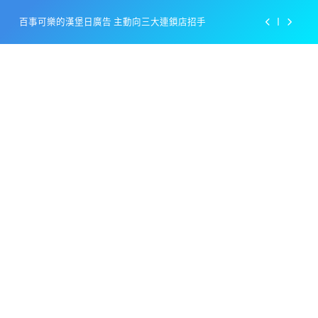
Skip
百事可樂的漢堡日廣告 主動向三大連鎖店招手
to
content
美樂啤酒開發”啤酒專用”手套
戴著金牌的醬油瓶 市佔率第一的龜甲萬廣告
感動落淚也笑到流淚的斷髮式
百事可樂的漢堡日廣告 主動向三大連鎖店招手
美樂啤酒開發”啤酒專用”手套
戴著金牌的醬油瓶 市佔率第一的龜甲萬廣告