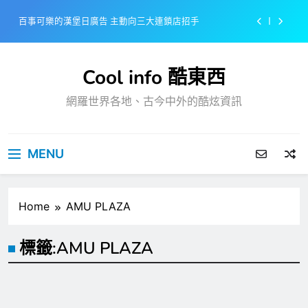
Skip
百事可樂的漢堡日廣告 主動向三大連鎖店招手
to
content
美樂啤酒開發”啤酒專用”手套
Cool info 酷東西
戴著金牌的醬油瓶 市佔率第一的龜甲萬廣告
網羅世界各地、古今中外的酷炫資訊
感動落淚也笑到流淚的斷髮式
百事可樂的漢堡日廣告 主動向三大連鎖店招手
MENU
美樂啤酒開發”啤酒專用”手套
戴著金牌的醬油瓶 市佔率第一的龜甲萬廣告
Home
AMU PLAZA
標籤:
AMU PLAZA