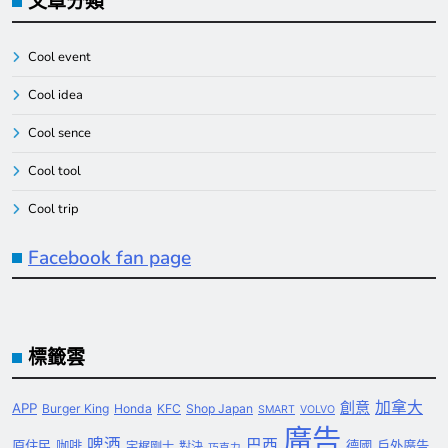
文章分類
Cool event
Cool idea
Cool sence
Cool tool
Cool trip
Facebook fan page
標籤雲
創意
加拿大
APP
Burger King
Honda
KFC
Shop Japan
SMART
VOLVO
廣告
啤酒
巴西
原住民
咖啡
德國
戶外廣告
宇梶剛士
對決
巧克力