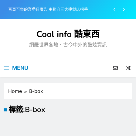
Skip
百事可樂的漢堡日廣告 主動向三大連鎖店招手
to
content
美樂啤酒開發”啤酒專用”手套
Cool info 酷東西
戴著金牌的醬油瓶 市佔率第一的龜甲萬廣告
網羅世界各地、古今中外的酷炫資訊
感動落淚也笑到流淚的斷髮式
百事可樂的漢堡日廣告 主動向三大連鎖店招手
MENU
美樂啤酒開發”啤酒專用”手套
戴著金牌的醬油瓶 市佔率第一的龜甲萬廣告
Home
B-box
標籤:
B-box