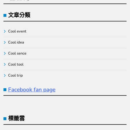
文章分類
Cool event
Cool idea
Cool sence
Cool tool
Cool trip
Facebook fan page
標籤雲