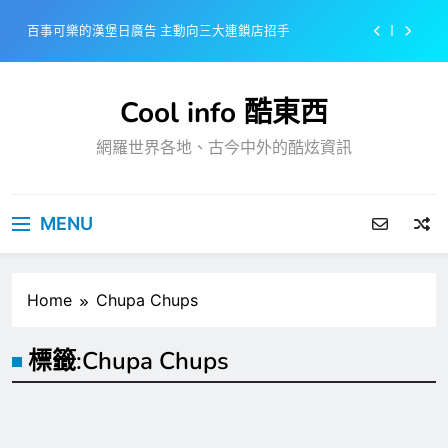
Skip
百事可樂的漢堡日廣告 主動向三大連鎖店招手
to
content
美樂啤酒開發”啤酒專用”手套
Cool info 酷東西
戴著金牌的醬油瓶 市佔率第一的龜甲萬廣告
網羅世界各地、古今中外的酷炫資訊
感動落淚也笑到流淚的斷髮式
百事可樂的漢堡日廣告 主動向三大連鎖店招手
MENU
美樂啤酒開發”啤酒專用”手套
戴著金牌的醬油瓶 市佔率第一的龜甲萬廣告
Home
Chupa Chups
標籤:
Chupa Chups