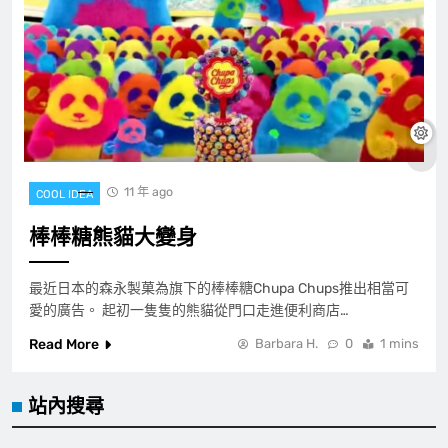
11 年 ago
COOL IDEA
棒棒糖熊貓大變身
最近日本的森永製菓為旗下的棒棒糖Chupa Chups推出相當可
愛的廣告。 起初一隻隻的熊貓從門口走進便利商店…
Read More
Barbara H.
0
1 mins
站內搜尋