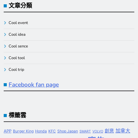
文章分類
Cool event
Cool idea
Cool sence
Cool tool
Cool trip
Facebook fan page
標籤雲
創意
加拿大
APP
Burger King
Honda
KFC
Shop Japan
SMART
VOLVO