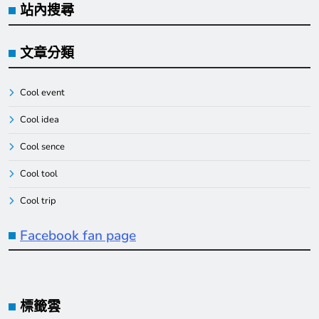
站內搜尋
文章分類
Cool event
Cool idea
Cool sence
Cool tool
Cool trip
Facebook fan page
標籤雲