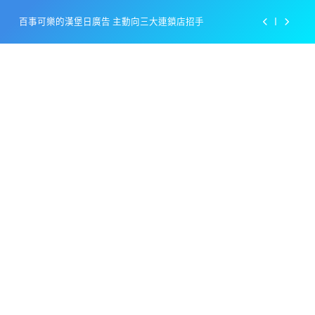
Skip
百事可樂的漢堡日廣告 主動向三大連鎖店招手
to
content
美樂啤酒開發”啤酒專用”手套
戴著金牌的醬油瓶 市佔率第一的龜甲萬廣告
感動落淚也笑到流淚的斷髮式
百事可樂的漢堡日廣告 主動向三大連鎖店招手
美樂啤酒開發”啤酒專用”手套
戴著金牌的醬油瓶 市佔率第一的龜甲萬廣告