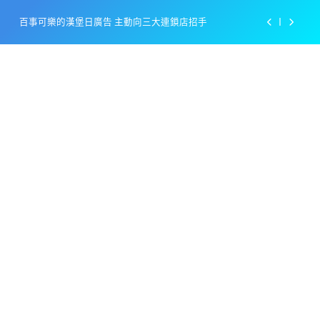
Skip
百事可樂的漢堡日廣告 主動向三大連鎖店招手
to
content
美樂啤酒開發”啤酒專用”手套
戴著金牌的醬油瓶 市佔率第一的龜甲萬廣告
感動落淚也笑到流淚的斷髮式
百事可樂的漢堡日廣告 主動向三大連鎖店招手
美樂啤酒開發”啤酒專用”手套
戴著金牌的醬油瓶 市佔率第一的龜甲萬廣告