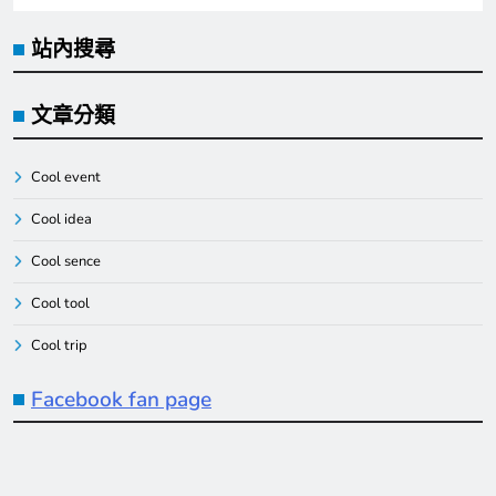
站內搜尋
文章分類
Cool event
Cool idea
Cool sence
Cool tool
Cool trip
Facebook fan page