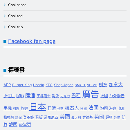
Cool sence
Cool tool
Cool trip
Facebook fan page
標籤雲
創意
加拿大
APP
Burger King
Honda
KFC
Shop Japan
SMART
VOLVO
廣告
啤酒
巴西
原住民
咖啡
德國
戶外廣告
宇梶剛士
對決
巧克力
日本
法國
機器人
手機
日清
泡麵
旅遊
海邊
澳洲
料理
杯麵
歐洲
美國
英國
看板
防
物聯網
登革熱
羅馬尼亞
肯德基
超模
環保
義大利
超萌
韓國
麥當勞
蚊