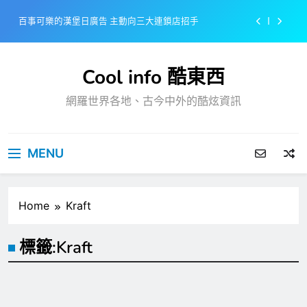
Skip
百事可樂的漢堡日廣告 主動向三大連鎖店招手
to
content
美樂啤酒開發”啤酒專用”手套
Cool info 酷東西
戴著金牌的醬油瓶 市佔率第一的龜甲萬廣告
網羅世界各地、古今中外的酷炫資訊
感動落淚也笑到流淚的斷髮式
百事可樂的漢堡日廣告 主動向三大連鎖店招手
MENU
美樂啤酒開發”啤酒專用”手套
戴著金牌的醬油瓶 市佔率第一的龜甲萬廣告
Home
Kraft
標籤:
Kraft