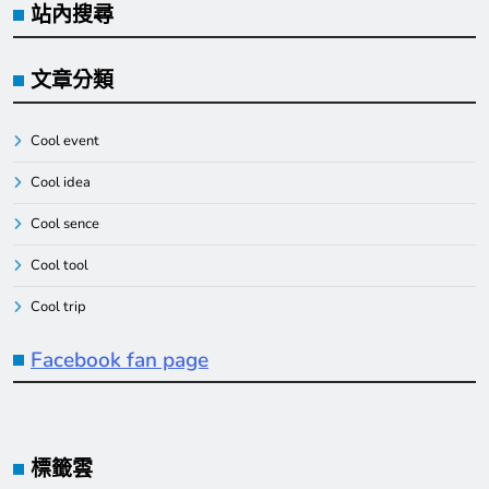
站內搜尋
文章分類
Cool event
Cool idea
Cool sence
Cool tool
Cool trip
Facebook fan page
標籤雲