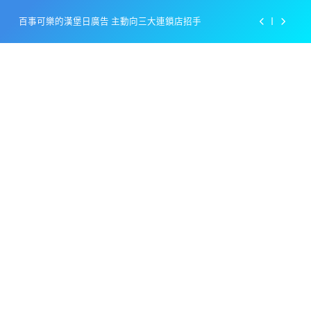
Skip
百事可樂的漢堡日廣告 主動向三大連鎖店招手
to
content
美樂啤酒開發”啤酒專用”手套
戴著金牌的醬油瓶 市佔率第一的龜甲萬廣告
感動落淚也笑到流淚的斷髮式
百事可樂的漢堡日廣告 主動向三大連鎖店招手
美樂啤酒開發”啤酒專用”手套
戴著金牌的醬油瓶 市佔率第一的龜甲萬廣告