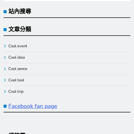
站內搜尋
文章分類
Cool event
Cool idea
Cool sence
Cool tool
Cool trip
Facebook fan page