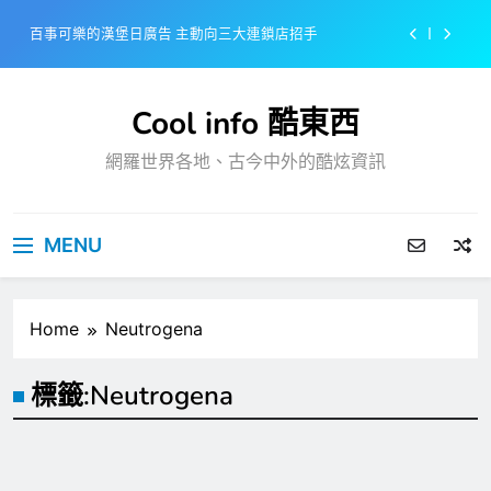
Skip
百事可樂的漢堡日廣告 主動向三大連鎖店招手
to
content
美樂啤酒開發”啤酒專用”手套
Cool info 酷東西
戴著金牌的醬油瓶 市佔率第一的龜甲萬廣告
網羅世界各地、古今中外的酷炫資訊
感動落淚也笑到流淚的斷髮式
百事可樂的漢堡日廣告 主動向三大連鎖店招手
MENU
美樂啤酒開發”啤酒專用”手套
戴著金牌的醬油瓶 市佔率第一的龜甲萬廣告
Home
Neutrogena
標籤:
Neutrogena