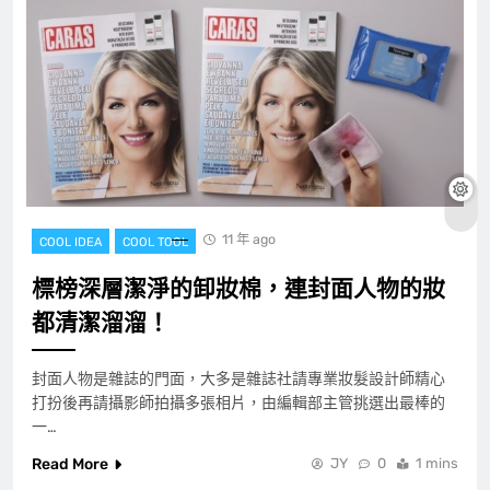
11 年 ago
COOL IDEA
COOL TOOL
標榜深層潔淨的卸妝棉，連封面人物的妝
都清潔溜溜！
封面人物是雜誌的門面，大多是雜誌社請專業妝髮設計師精心
打扮後再請攝影師拍攝多張相片，由編輯部主管挑選出最棒的
一…
Read More
JY
0
1 mins