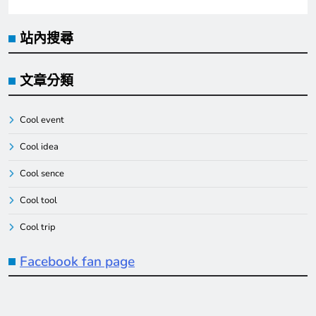
站內搜尋
文章分類
Cool event
Cool idea
Cool sence
Cool tool
Cool trip
Facebook fan page