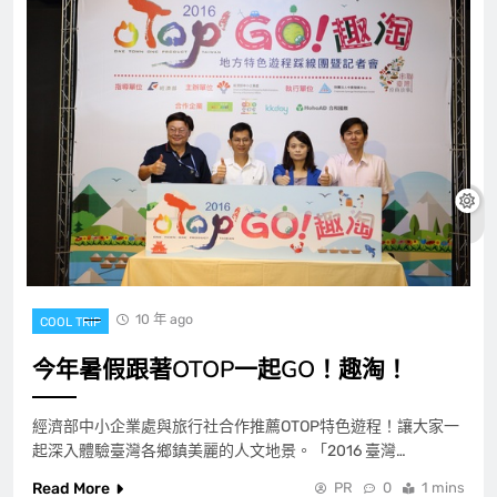
10 年 ago
COOL TRIP
今年暑假跟著OTOP一起GO！趣淘！
經濟部中小企業處與旅行社合作推薦OTOP特色遊程！讓大家一
起深入體驗臺灣各鄉鎮美麗的人文地景。「2016 臺灣…
Read More
PR
0
1 mins