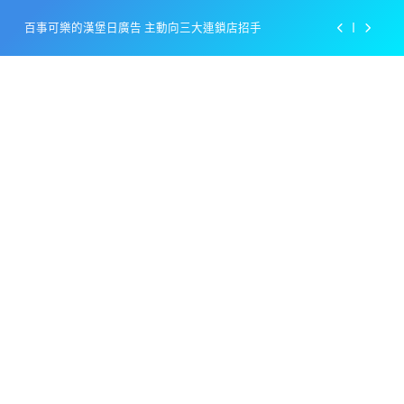
Skip
百事可樂的漢堡日廣告 主動向三大連鎖店招手
to
content
美樂啤酒開發”啤酒專用”手套
戴著金牌的醬油瓶 市佔率第一的龜甲萬廣告
感動落淚也笑到流淚的斷髮式
百事可樂的漢堡日廣告 主動向三大連鎖店招手
美樂啤酒開發”啤酒專用”手套
戴著金牌的醬油瓶 市佔率第一的龜甲萬廣告