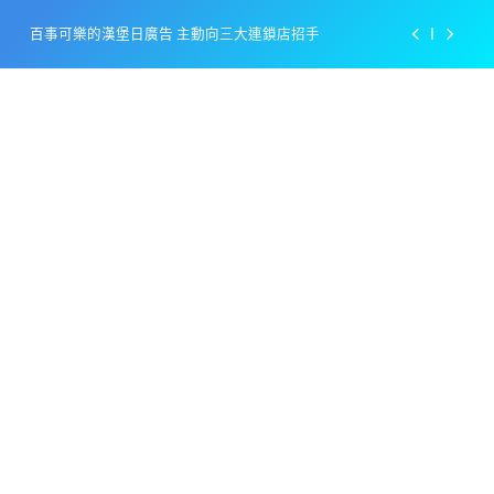
Skip
百事可樂的漢堡日廣告 主動向三大連鎖店招手
to
content
美樂啤酒開發”啤酒專用”手套
戴著金牌的醬油瓶 市佔率第一的龜甲萬廣告
感動落淚也笑到流淚的斷髮式
百事可樂的漢堡日廣告 主動向三大連鎖店招手
美樂啤酒開發”啤酒專用”手套
戴著金牌的醬油瓶 市佔率第一的龜甲萬廣告