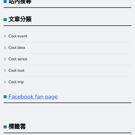
站內搜尋
文章分類
Cool event
Cool idea
Cool sence
Cool tool
Cool trip
Facebook fan page
標籤雲