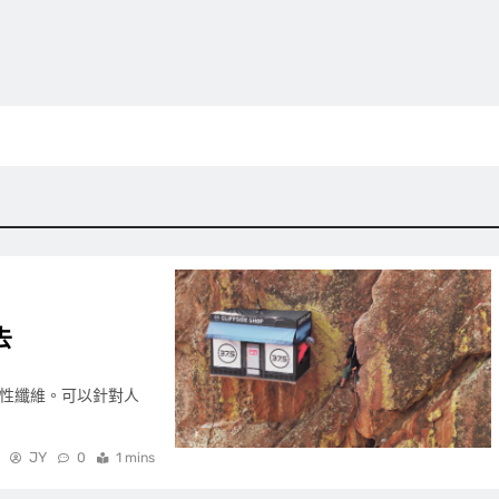
去
的機能性纖維。可以針對人
JY
0
1 mins