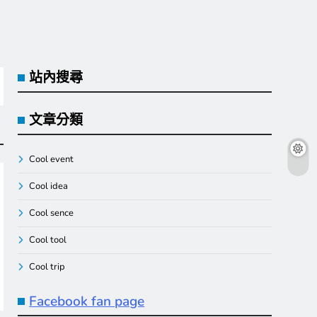
站內搜尋
文章分類
Cool event
Cool idea
Cool sence
Cool tool
Cool trip
Facebook fan page