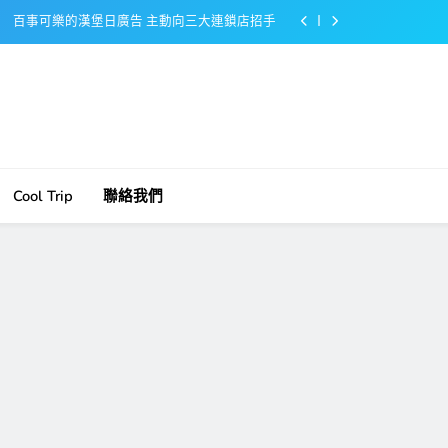
百事可樂的漢堡日廣告 主動向三大連鎖店招手
美樂啤酒開發”啤酒專用”手套
戴著金牌的醬油瓶 市佔率第一的龜甲萬廣告
感動落淚也笑到流淚的斷髮式
百事可樂的漢堡日廣告 主動向三大連鎖店招手
Cool Trip
聯絡我們
美樂啤酒開發”啤酒專用”手套
戴著金牌的醬油瓶 市佔率第一的龜甲萬廣告