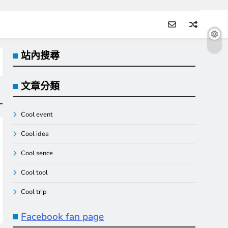
站內搜尋
文章分類
Cool event
Cool idea
Cool sence
Cool tool
Cool trip
Facebook fan page