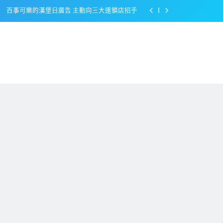
百事可樂的漢堡日廣告 主動向三大連鎖店招手
美樂啤酒開發”啤酒專用”手套
戴著金牌的醬油瓶 市佔率第一的龜甲萬廣告
感動落淚也笑到流淚的斷髮式
百事可樂的漢堡日廣告 主動向三大連鎖店招手
美樂啤酒開發”啤酒專用”手套
戴著金牌的醬油瓶 市佔率第一的龜甲萬廣告