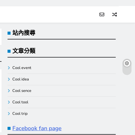
站內搜尋
文章分類
Cool event
Cool idea
Cool sence
Cool tool
Cool trip
Facebook fan page