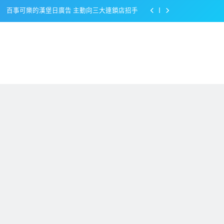
百事可樂的漢堡日廣告 主動向三大連鎖店招手
美樂啤酒開發”啤酒專用”手套
戴著金牌的醬油瓶 市佔率第一的龜甲萬廣告
感動落淚也笑到流淚的斷髮式
百事可樂的漢堡日廣告 主動向三大連鎖店招手
美樂啤酒開發”啤酒專用”手套
戴著金牌的醬油瓶 市佔率第一的龜甲萬廣告