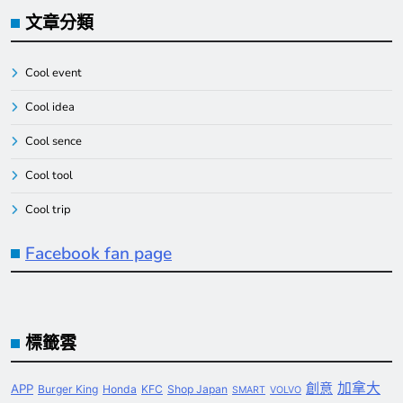
文章分類
Cool event
Cool idea
Cool sence
Cool tool
Cool trip
Facebook fan page
標籤雲
創意
加拿大
APP
Burger King
Honda
KFC
Shop Japan
SMART
VOLVO