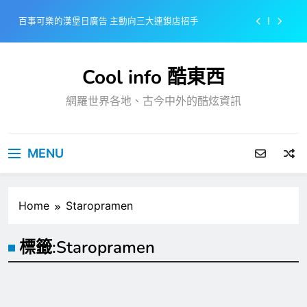
Skip
百事可樂的漢堡日廣告 主動向三大連鎖店招手
to
content
美樂啤酒開發”啤酒專用”手套
Cool info 酷東西
戴著金牌的醬油瓶 市佔率第一的龜甲萬廣告
網羅世界各地、古今中外的酷炫資訊
感動落淚也笑到流淚的斷髮式
百事可樂的漢堡日廣告 主動向三大連鎖店招手
MENU
美樂啤酒開發”啤酒專用”手套
戴著金牌的醬油瓶 市佔率第一的龜甲萬廣告
Home
Staropramen
標籤:
Staropramen