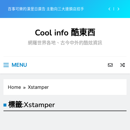
Skip
百事可樂的漢堡日廣告 主動向三大連鎖店招手
to
content
美樂啤酒開發”啤酒專用”手套
Cool info 酷東西
戴著金牌的醬油瓶 市佔率第一的龜甲萬廣告
網羅世界各地、古今中外的酷炫資訊
感動落淚也笑到流淚的斷髮式
百事可樂的漢堡日廣告 主動向三大連鎖店招手
MENU
美樂啤酒開發”啤酒專用”手套
戴著金牌的醬油瓶 市佔率第一的龜甲萬廣告
Home
Xstamper
標籤:
Xstamper