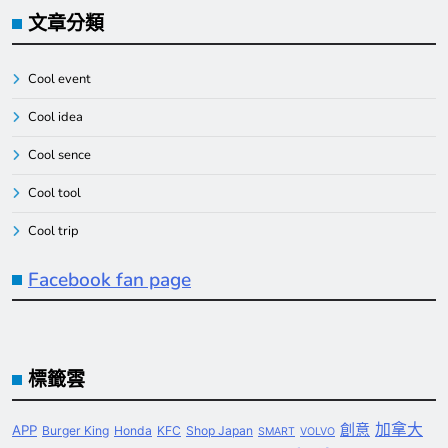
文章分類
Cool event
Cool idea
Cool sence
Cool tool
Cool trip
Facebook fan page
標籤雲
創意
加拿大
APP
Burger King
Honda
KFC
Shop Japan
SMART
VOLVO