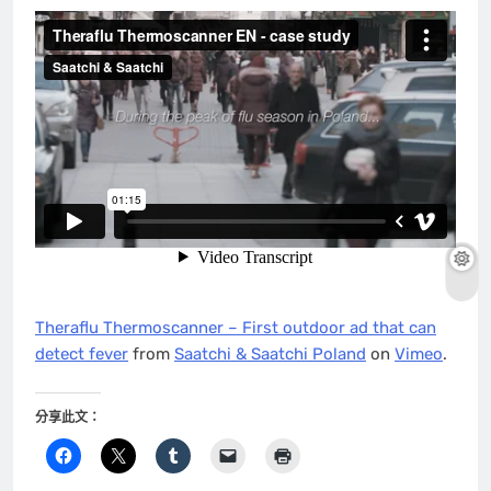
Theraflu Thermoscanner – First outdoor ad that can
detect fever
from
Saatchi & Saatchi Poland
on
Vimeo
.
分享此文：