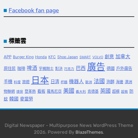
Facebook fan page
標籤雲
創意
加拿大
APP
Burger King
Honda
KFC
Shop Japan
SMART
VOLVO
廣告
啤酒
巴西
原住民
咖啡
德國
戶外廣告
宇梶剛士
對決
巧克力
日本
法國
機器人
手機
日清
泡麵
旅遊
海邊
澳洲
料理
杯麵
歐洲
美國
英國
看板
防
物聯網
登革熱
羅馬尼亞
肯德基
超模
環保
義大利
超萌
韓國
麥當勞
蚊
Digital Newspaper - Multipurpose News WordPress Theme
2026. Powered By
.
BlazeThemes