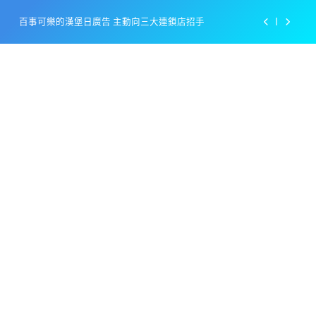
Skip
百事可樂的漢堡日廣告 主動向三大連鎖店招手
to
content
美樂啤酒開發”啤酒專用”手套
戴著金牌的醬油瓶 市佔率第一的龜甲萬廣告
感動落淚也笑到流淚的斷髮式
百事可樂的漢堡日廣告 主動向三大連鎖店招手
美樂啤酒開發”啤酒專用”手套
戴著金牌的醬油瓶 市佔率第一的龜甲萬廣告